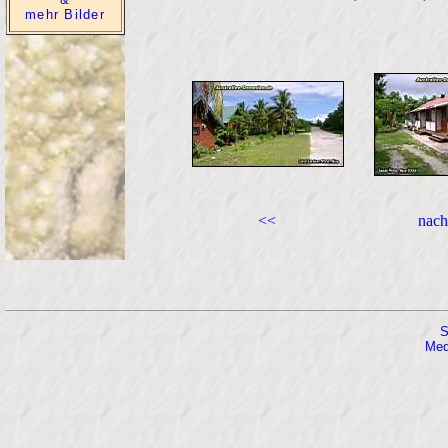
mehr Bilder
<<
nach
S
Med