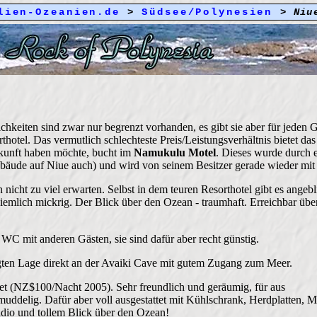
lien-Ozeanien.de
>
Südsee/Polynesien
>
Niu
keiten sind zwar nur begrenzt vorhanden, es gibt sie aber für jeden 
thotel. Das vermutlich schlechteste Preis/Leistungsverhältnis bietet da
rkunft haben möchte, bucht im
Namukulu Motel
. Dieses wurde durch 
bäude auf Niue auch) und wird von seinem Besitzer gerade wieder mit 
 nicht zu viel erwarten. Selbst in dem teuren Resorthotel gibt es angeb
emlich mickrig. Der Blick über den Ozean - traumhaft. Erreichbar übe
WC mit anderen Gästen, sie sind dafür aber recht günstig.
gten Lage direkt an der Avaiki Cave mit gutem Zugang zum Meer.
t (NZ$100/Nacht 2005). Sehr freundlich und geräumig, für aus
ddelig. Dafür aber voll ausgestattet mit Kühlschrank, Herdplatten, Mi
adio und tollem Blick über den Ozean!