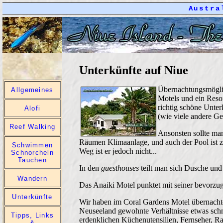
Austra
Unterkünfte auf Niue
Übernachtungsmöglich
Allgemeines
Motels und ein Resor
richtig schöne Unte
Alofi
(wie viele andere Ge
Reef Walking
Ansonsten sollte man
Räumen Klimaanlage, und auch der Pool ist zi
Schwimmen
Weg ist er jedoch nicht...
Schnorcheln
Tauchen
In den
guestho
u
ses
teilt man sich Dusche und 
Wandern
Das Anaiki Motel punktet mit seiner bevorzu
Unterkünfte
Wir haben im Coral Gardens Motel übernachte
Neuseeland gewohnte Verhältnisse etwas schmu
Tipps, Links
erdenklichen Küchenutensilien, Fernseher, R
&