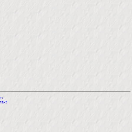
en
takt