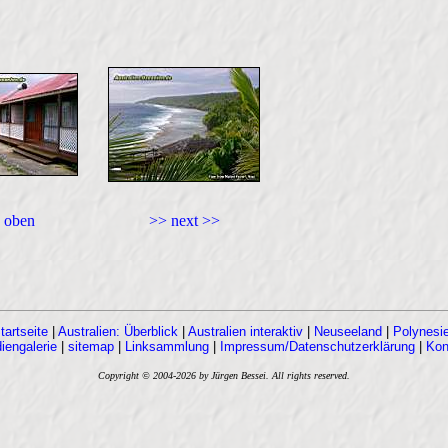
 oben
>> next >>
tartseite
|
Australien: Überblick
|
Australien interaktiv
|
Neuseeland
|
Polynesi
iengalerie
|
sitemap
|
Linksammlung
|
Impressum/Datenschutzerklärung
|
Kon
Copyright © 2004-2026 by Jürgen Bessei. All rights reserved.