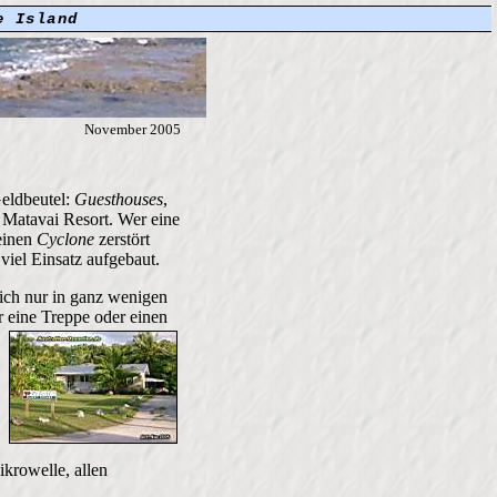
e Island
November 2005
Geldbeutel:
Guesthouses
,
s Matavai Resort. Wer eine
einen
Cyclone
zerstört
viel Einsatz aufgebaut.
lich nur in ganz wenigen
r eine Treppe oder einen
krowelle, allen