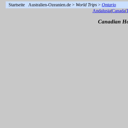
Startseite
Australien-Ozeanien.de >
World Trips
>
Ontari
Andalusia
|
Canada
|
Canadian Ho